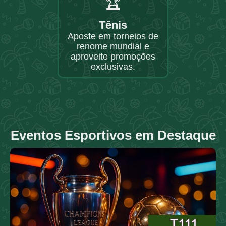
🏆
Tênis
Aposte em torneios de
renome mundial e
aproveite promoções
exclusivas.
Eventos Esportivos em Destaque