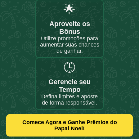
🌟
Aproveite os
Bônus
Utilize promoções para
aumentar suas chances
de ganhar.
🕒
Gerencie seu
Tempo
Defina limites e aposte
de forma responsável.
Comece Agora e Ganhe Prêmios do
Papai Noel!