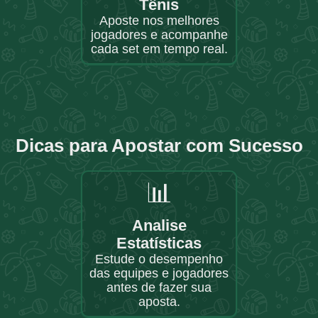
Tênis
Aposte nos melhores
jogadores e acompanhe
cada set em tempo real.
Dicas para Apostar com Sucesso
📊
Analise
Estatísticas
Estude o desempenho
das equipes e jogadores
antes de fazer sua
aposta.